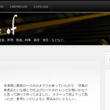
LOG
4.MOVIE-LOG
5.LIFE-LOG
音楽、料理、映画、時事、戯言、放言…などなど。
冷凍庫に豚肩ロースのカタマリが余っていたので、 洋風の
角煮みたいな感じで仕上げたパスタの レシピが無いかな？
と思って調べて作ってみました。 ラグーって何よ？って思
ったが、参考レシピによると 煮込みのことらしい。