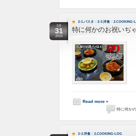
2-1.パスタ
//
2-3.洋食
//
2.COOKING-
3月
特に何かのお祝いぢ
31
2010
Read more »
特に何かの
2-3.洋食
//
2.COOKING-LOG