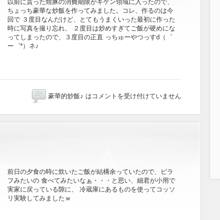
以前に貰った焼豚の消費期限がキケン領域に入ったので、
ちょっち豪華な炒飯を作ってみました。コレ、作るのは今
回で ３度目なんだけど、とてもうまくいった最初に作った
時に写真を撮り忘れ、 ２度目は炒めすぎてご飯が硬めにな
ってしまったので、３度目の正直 っちゅーやつっすd（゜
ー゜*）ネ♪
豪華的炒飯♪ は
コメントを受け付けていません
前日の夕食の時に炊いたご飯が結構余っていたので、ピラ
フみたいの 食べてみたいなぁ・・・と思い、細君が小用で
実家に戻っている隙に、 冷蔵庫にあるものを使ってコッソ
リ実験してみましたｗ