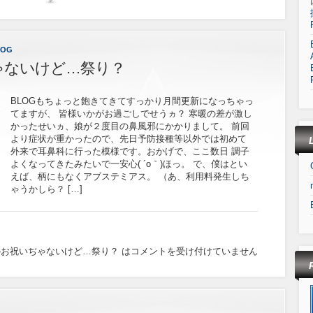
LOG
ゃないけど…祭り？
BLOGもちょっと飽きてきてすっかり月間更新になっちゃっ
てますが、 皆様いかがお過ごしでせうヵ？ 寒暖の差が激し
かったせいヵ、娘が２度目の鼻風邪にかかりまして。 前回
より症状が重かったので、先日予防接種等以外では初めて
外来で耳鼻科に行った模様です。おかげで、ここ数日 調子
よくなってきたみたいで一安心( ´o｀)ほっ。 で、僕はとい
えば、柄にもなくアブステミアス。 （あ、利用料発生しち
ゃうかしら？ […]
お祝いぢゃないけど…祭り？ は
コメントを受け付けていません