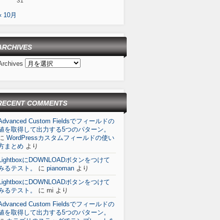
31
« 10月
ARCHIVES
Archives
RECENT COMMENTS
Advanced Custom Fieldsでフィールドの
値を取得して出力する5つのパターン。
に
WordPressカスタムフィールドの使い
方まとめ
より
LightboxにDOWNLOADボタンをつけて
みるテスト。
に
pianoman
より
LightboxにDOWNLOADボタンをつけて
みるテスト。
に
mi
より
Advanced Custom Fieldsでフィールドの
値を取得して出力する5つのパターン。