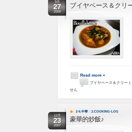
9月
ブイヤベース＆クリ
27
2009
Read more »
ブイヤベース＆クリーミ
せん
2-6.中華
//
2.COOKING-LOG
12月
豪華的炒飯♪
23
2007