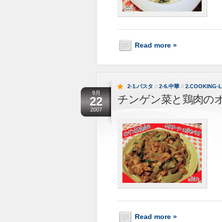
Read more »
2-1.パスタ
//
2-6.中華
//
2.COOKING-
9月
チンゲン菜と鶏肉の
22
2007
Read more »