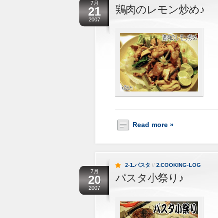
7月
鶏肉のレモン炒め♪
21
2007
Read more »
2-1.パスタ
//
2.COOKING-LOG
7月
パスタ小祭り♪
20
2007