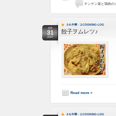
チンゲン菜と鶏肉の
2-6.中華
//
2.COOKING-LOG
8月
餃子ヲムレツ♪
31
2007
Read more »
2-6.中華
//
2.COOKING-LOG