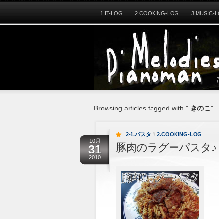
1.IT-LOG
2.COOKING-LOG
3.MUSIC-
Browsing articles tagged with "
きのこ
"
2-1.パスタ
//
2.COOKING-LOG
10月
豚肉のラグーパスタ♪
31
2010