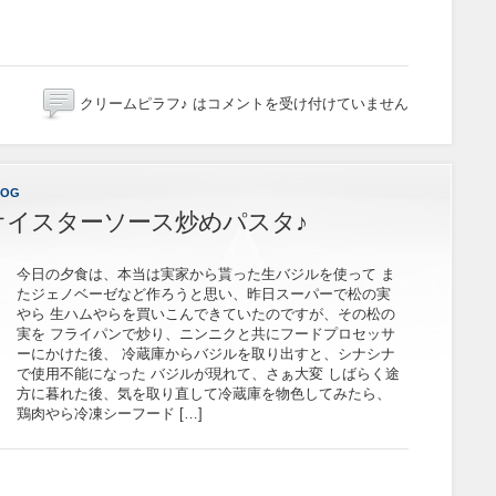
クリームピラフ♪ は
コメントを受け付けていません
LOG
オイスターソース炒めパスタ♪
今日の夕食は、本当は実家から貰った生バジルを使って ま
たジェノベーゼなど作ろうと思い、昨日スーパーで松の実
やら 生ハムやらを買いこんできていたのですが、その松の
実を フライパンで炒り、ニンニクと共にフードプロセッサ
ーにかけた後、 冷蔵庫からバジルを取り出すと、シナシナ
で使用不能になった バジルが現れて、さぁ大変 しばらく途
方に暮れた後、気を取り直して冷蔵庫を物色してみたら、
鶏肉やら冷凍シーフード […]