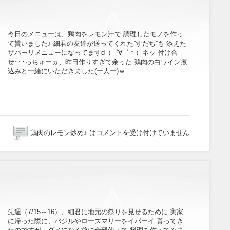
今日のメニューは、鶏肉をレモン汁で 調理したモノを作っ
て貰いました♪ 細君の友達が送ってくれた”すだち”も 添えた
サパーリメニューになってますd（゜∀゜＊）ネッ 付け合
せ･･･っちゅーヵ、昨日作りすぎて余った 鶏肉の白ワイン煮
込みと一緒にいただきました(ー人ー)ｗ
鶏肉のレモン炒め♪ は
コメントを受け付けていません
先週（7/15～16）、細君に地元の祭りを見せるために 実家
に帰った際に、バジルやローズマリーをイパーイ 貰ってき