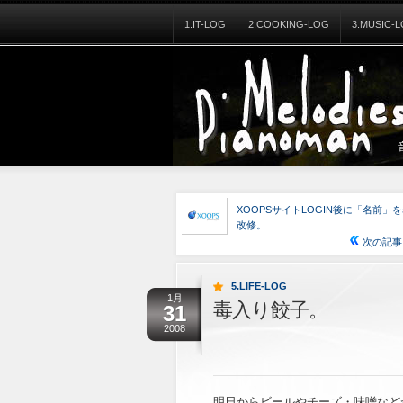
1.IT-LOG
2.COOKING-LOG
3.MUSIC-
XOOPSサイトLOGIN後に「名前」
改修。
次の記事
5.LIFE-LOG
1月
毒入り餃子。
31
2008
明日からビールやチーズ・味噌など