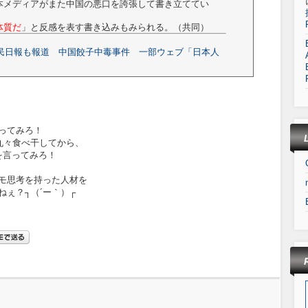
本メディアがまた中国の悪口を誇張して書き立ててい
体質だ
」と反感を表す書き込みもみられる。（共同）
人民日報も報道 中国餃子中毒事件 一部ウェブ「日本人
ってみろ！
丸々食べ干してから、
を言ってみろ！
モ思考を持った人材を
ぇ？┐（´ー｀）┌