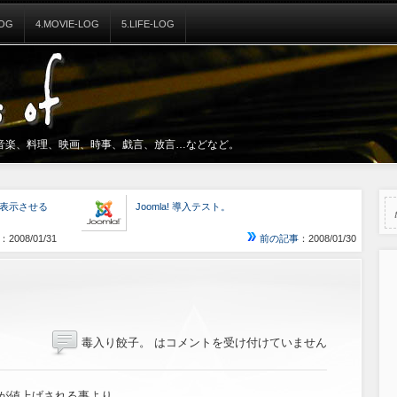
LOG
4.MOVIE-LOG
5.LIFE-LOG
音楽、料理、映画、時事、戯言、放言…などなど。
を表示させる
Joomla! 導入テスト。
：2008/01/31
前の記事
：2008/01/30
毒入り餃子。 は
コメントを受け付けていません
が値上げされる事より、