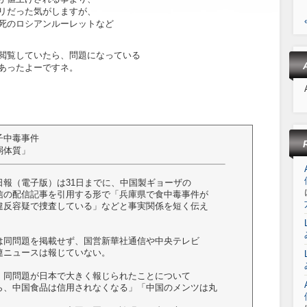
リだった気がしますが、
死のロシアンルーレットなど
閲覧していたら、問題になっている
あったよーですネ。
子中毒事件
弱体質」
日報（電子版）は31日までに、中国製ギョーザの
信の配信記事を引用する形で「兵庫県で食中毒事件が
違反容疑で捜査している」などと事実関係を短く伝え
は同問題を掲載せず、国営新華社通信や中央テレビ
連ニュースは報じていない。
、同問題が日本で大きく報じられたことについて
ら、中国食品は信用されなくなる」「中国のメンツは丸