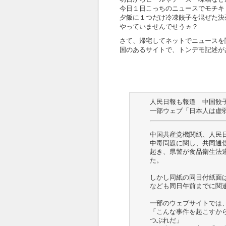
今日１日こっちのニュースでモチキ
夕飯に１つだけ冷凍餃子を混ぜた決
やっていませんでせうヵ？
さて、帰宅してネットでニュースを
国のあるサイトで、トンデモ記述が
人民日報も報道 中国餃
一部ウェブ「日本人は虚
中国共産党機関紙、人民
中毒問題に関し、共同通
起き、県警が食品衛生法
た。
しかし同紙の同日付紙面
なども同日午前までに関
一部のウェブサイトでは
「こんな事件を起こすか
つぶれだ」