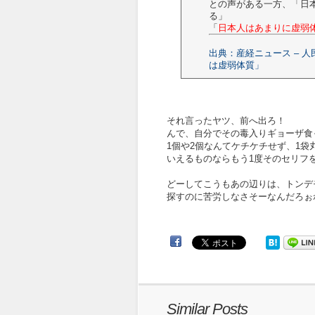
との声がある一方、「日
る」
「
日本人はあまりに虚弱
出典：産経ニュース – 
は虚弱体質」
それ言ったヤツ、前へ出ろ！
んで、自分でその毒入りギョーザ食
1個や2個なんてケチケチせず、1袋
いえるものならもう1度そのセリフ
どーしてこうもあの辺りは、トンデ
探すのに苦労しなさそーなんだろぉね
Similar Posts