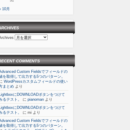
31
« 10月
ARCHIVES
Archives
RECENT COMMENTS
Advanced Custom Fieldsでフィールドの
値を取得して出力する5つのパターン。
に
WordPressカスタムフィールドの使い
方まとめ
より
LightboxにDOWNLOADボタンをつけて
みるテスト。
に
pianoman
より
LightboxにDOWNLOADボタンをつけて
みるテスト。
に
mi
より
Advanced Custom Fieldsでフィールドの
値を取得して出力する5つのパターン。