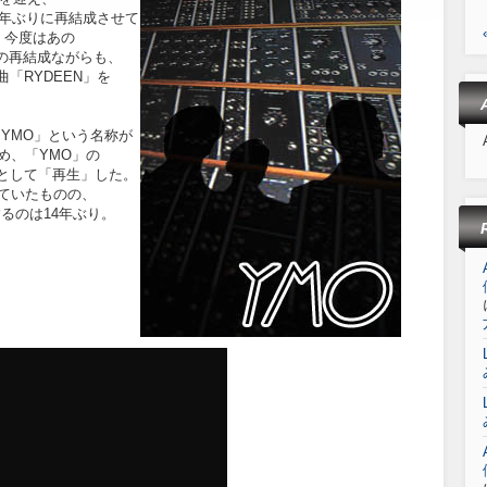
7年ぶりに再結成させて
、今度はあの
の再結成ながらも、
名曲「RYDEEN」を
「YMO」という名称が
め、「YMO」の
」として「再生」した。
ていたものの、
るのは14年ぶり。