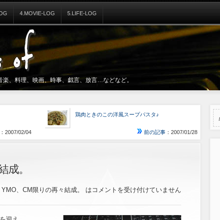
LOG
4.MOVIE-LOG
5.LIFE-LOG
音楽、料理、映画、時事、戯言、放言…などなど。
鶏肉ときのこの洋風スープパスタ♪
：2007/02/04
前の記事
：2007/01/28
々結成。
YMO、CM限りの再々結成。 は
コメントを受け付けていません
を迎え、