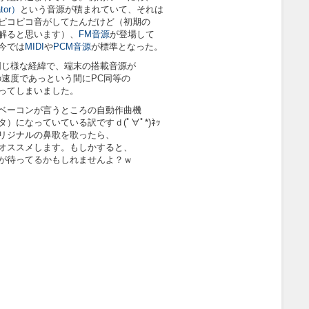
tor）
という音源が積まれていて、それは
ピコピコ音がしてたんだけど（初期の
解ると思います）、
FM音源
が登場して
今では
MIDI
や
PCM音源
が標準となった。
同じ様な経緯で、端末の搭載音源が
の速度であっという間にPC同等の
ってしまいました。
ベーコンが言うところの自動作曲機
になっていている訳ですｄ(ﾟ∀ﾟ*)ﾈｯ
リジナルの鼻歌を歌ったら、
オススメします。もしかすると、
が待ってるかもしれませんよ？ｗ