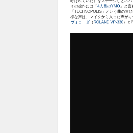
呼ばれていた）をステージなどのバ
その操作には「
4人目のYMO
」と言
「TECHNOPOLIS」という曲の冒
様な声は、マイクから入った声がキ
ヴォコーダ
（
ROLAND VP-330
）と