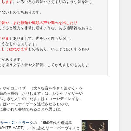
くします
。いろいろな震音やさえずりのような音を出し
いないものでもあります。
の音や、また獣類や鳥類の声や調べを出したり
あてると聴力を非常に増すような、ある補助器もありま
こだま
もありまして、声をいく度も反射し、
ようなものもあります。
くしてはねかえす
ものもあり、いっそう鋭くするもの
どがあります。
とは違う文字の音や文節音にしてかえすものもありま
）やイコライザー（大きな音を小さく細かく）を
節の～模倣したりします」は、シンセサイザーや
ふしぎな人工のこだま」はエコーやディレイを、
」はハーモナイザーを連想させるもので、
に書かれた書物であることを思えば、
ーサー・C・クラーク
の、1950年代の短編集
E WHITE HART）」中にあるリー・パーヴィスと