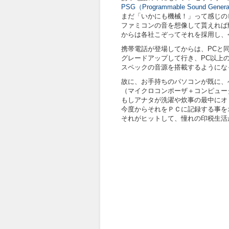
PSG（Programmable Sound Genera
まだ「いかにも機械！」って感じの
ファミコンの音を想像して貰えれば
からは各社こぞってそれを採用し、
携帯電話が登場してからは、PCと
グレードアップして行き、PC以上
スペックの音源を搭載するようにな
故に、お手持ちのパソコンが既に、
（マイクロコンポーザ＋コンピュータ）
もしアナタが洗濯や炊事の最中にオ
今度からそれをＰＣに記録する事を
それがヒットして、憧れの印税生活