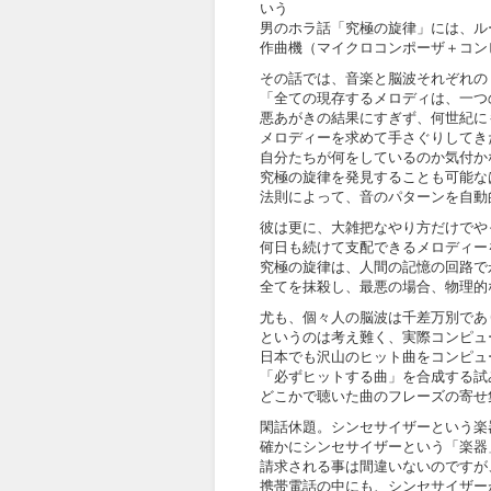
いう
男のホラ話「究極の旋律」には、ル
作曲機（マイクロコンポーザ＋コン
その話では、音楽と脳波それぞれの
「全ての現存するメロディは、一つ
悪あがきの結果にすぎず、何世紀に
メロディーを求めて手さぐりしてき
自分たちが何をしているのか気付か
究極の旋律を発見することも可能な
法則によって、音のパターンを自動
彼は更に、大雑把なやり方だけでや
何日も続けて支配できるメロディー
究極の旋律は、人間の記憶の回路で
全てを抹殺し、最悪の場合、物理的
尤も、個々人の脳波は千差万別であ
というのは考え難く、実際コンピュ
日本でも沢山のヒット曲をコンピュ
「必ずヒットする曲」を合成する試
どこかで聴いた曲のフレーズの寄せ
閑話休題。シンセサイザーという楽
確かにシンセサイザーという「楽器
請求される事は間違いないのですが
携帯電話の中にも、シンセサイザー