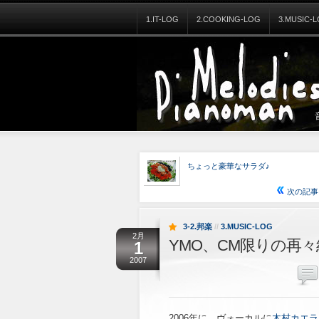
1.IT-LOG
2.COOKING-LOG
3.MUSIC-
ちょっと豪華なサラダ♪
次の記事
3-2.邦楽
//
3.MUSIC-LOG
2月
YMO、CM限りの再
1
2007
2006年に、ヴォーカルに
木村カエラ