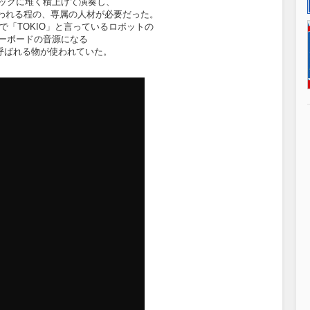
ックに堆く積上げて演奏し、
われる程の、専属の人材が必要だった。
頭で「TOKIO」と言っているロボットの
ーボードの音源になる
呼ばれる物が使われていた。