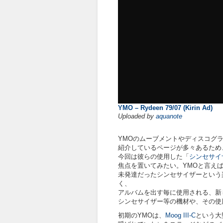
YMO – Rydeen 79/07 (Kirin Ad)
Uploaded by
aquanote
YMOのムーブメントやディスコグ
紹介しているページが多々あるため
今回は彼らの使用した「
シンセサイ
焦点を置いてみたい。YMOと言え
未発達だったシンセサイザーという
く、
アルバムを出す毎に使用される、新
シンセサイザー等の機材や、その使
初期のYMOは、
Moog III-C
という大