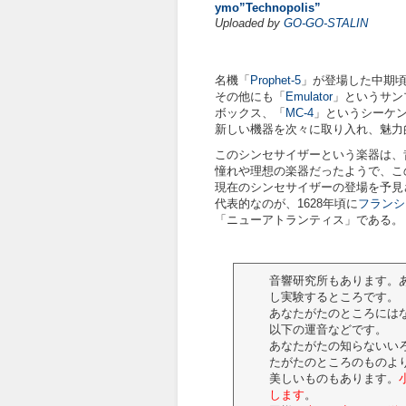
ymo”Technopolis”
Uploaded by
GO-GO-STALIN
名機「
Prophet-5
」が登場した中期
その他にも「
Emulator
」というサン
ボックス、「
MC-4
」というシーケ
新しい機器を次々に取り入れ、魅力
このシンセサイザーという楽器は、
憧れや理想の楽器だったようで、こ
現在のシンセサイザーの登場を予見
代表的なのが、1628年頃に
フランシ
「ニューアトランティス」である。
音響研究所もあります。
し実験するところです。
あなたがたのところには
以下の運音などです。
あなたがたの知らないい
たがたのところのものよ
美しいものもあります。
します
。