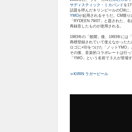
サディスティック・ミカバンド
を1
話題を呼んだキリンビールのCMに
YMO
が起用されるそうだ。CM限り
「RYDEEN 79/07」と題された、
再録音したものが使用される。
1983年の「散開」後、1993年には
商標登録されていて使えなかったた
ロゴに×印をつけた「ノットYMO
その後、音楽的コラボレートは行っ
「YMO」という名前で３人が登場す
≫KIRIN ラガービール