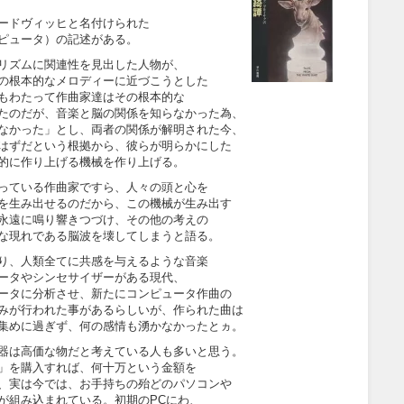
ードヴィッヒと名付けられた
ピュータ）の記述がある。
リズムに関連性を見出した人物が、
の根本的なメロディーに近づこうとした
もわたって作曲家達はその根本的な
たのだが、音楽と脳の関係を知らなかった為、
なかった」とし、両者の関係が解明された今、
はずだという根拠から、彼らが明らかにした
的に作り上げる機械を作り上げる。
っている作曲家ですら、人々の頭と心を
を生み出せるのだから、この機械が生み出す
永遠に鳴り響きつづけ、その他の考えの
な現れである脳波を壊してしまうと語る。
り、人類全てに共感を与えるような音楽
ータやシンセサイザーがある現代、
ータに分析させ、新たにコンピュータ作曲の
みが行われた事があるらしいが、作られた曲は
集めに過ぎず、何の感情も湧かなかったとヵ。
器は高価な物だと考えている人も多いと思う。
」を購入すれば、何十万という金額を
、実は今では、お手持ちの殆どのパソコンや
が組み込まれている。初期のPCにわ、