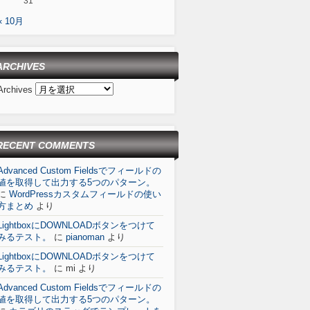
31
« 10月
ARCHIVES
Archives
RECENT COMMENTS
Advanced Custom Fieldsでフィールドの
値を取得して出力する5つのパターン。
に
WordPressカスタムフィールドの使い
方まとめ
より
LightboxにDOWNLOADボタンをつけて
みるテスト。
に
pianoman
より
LightboxにDOWNLOADボタンをつけて
みるテスト。
に
mi
より
Advanced Custom Fieldsでフィールドの
値を取得して出力する5つのパターン。