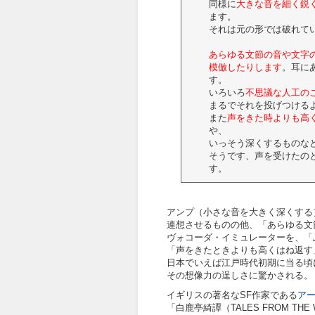
同様に
大きな音を細く鋭
ます。
それは元の形では破れて
あらゆる文節の音や文字
模倣したりします
。耳に
す。
いろいろ
不思議な人工の
まるでそれを投げつける
また
声をきた時よりも高
や、
いっそう深くするものな
そうです、声を受けたの
す。
アンプ（小さな音を大きく深くする
連想させるものの他、「あらゆる文
ヴォコーダ・イミュレーターを、「
「声をきたときよりも高くはね返す
日本でいえば江戸時代初期に当る頃
その想像力の逞しさに驚かされる。
イギリスの著名なSF作家である
ア
「白鹿亭綺譚（TALES FROM TH