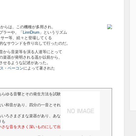
頃からは、この機種が多用され、
プラーや、「
LinnDrum
」というリズム
ンサー等、続々と登場してくる
的なサウンドを作り出して行ったのだ。
昔から音楽等を演る人達等にとって
の楽器が発明される遥か以前から、
させるような記述があった。
ス・ベーコン
によって著された
あらゆる音響とその発生方法を試験
ない和音があり、四分の一音とそれ
ろいろさまざまな楽器があり、あな
りも
小さな音を大きく深いものにして出